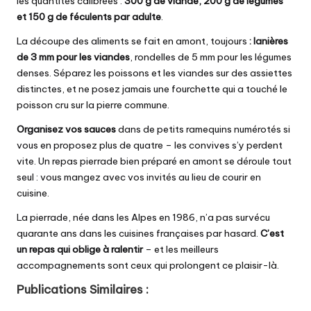
les quantités calibrées :
300 g de viande, 200 g de légumes
et 150 g de féculents par adulte
.
La découpe des aliments se fait en amont, toujours
: lanières
de 3 mm pour les viandes
, rondelles de 5 mm pour les légumes
denses. Séparez les poissons et les viandes sur des assiettes
distinctes, et ne posez jamais une fourchette qui a touché le
poisson cru sur la pierre commune.
Organisez vos sauces
dans de petits ramequins numérotés si
vous en proposez plus de quatre – les convives s’y perdent
vite. Un repas pierrade bien préparé en amont se déroule tout
seul : vous mangez avec vos invités au lieu de courir en
cuisine.
La pierrade, née dans les Alpes en 1986, n’a pas survécu
quarante ans dans les cuisines françaises par hasard.
C’est
un repas qui oblige à ralentir
– et les meilleurs
accompagnements sont ceux qui prolongent ce plaisir-là.
Publications Similaires :