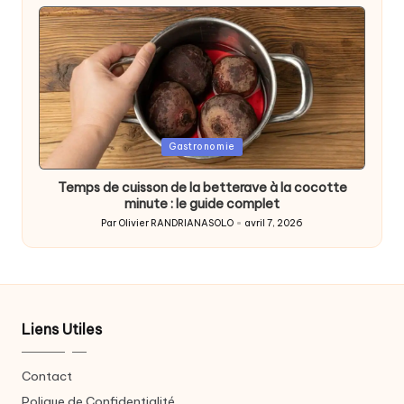
by
Posted
Gastronomie
in
Temps de cuisson de la betterave à la cocotte
minute : le guide complet
Par
Olivier RANDRIANASOLO
avril 7, 2026
Posted
by
Liens Utiles
Contact
Polique de Confidentialité