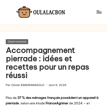
Skip
to
content
Posted
Gastronomie
in
Accompagnement
pierrade : idées et
recettes pour un repas
réussi
Par
Olivier RANDRIANASOLO
avril 6, 2026
Posted
by
Plus de
37 % des ménages français possèdent un appareil à
pierrade
, selon une étude
FranceAgrimer
de 2024 – et