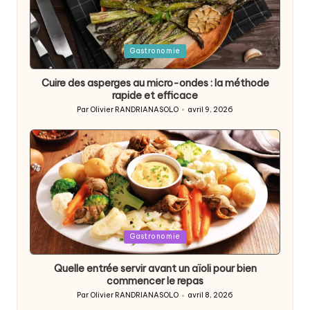
Posted
Gastronomie
in
Cuire des asperges au micro-ondes : la méthode
rapide et efficace
Par
Olivier RANDRIANASOLO
avril 9, 2026
Posted
by
Posted
Gastronomie
in
Quelle entrée servir avant un aïoli pour bien
commencer le repas
Par
Olivier RANDRIANASOLO
avril 8, 2026
Posted