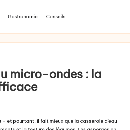
Gastronomie
Conseils
u micro-ondes : la
fficace
e
– et pourtant, il fait mieux que la casserole d’eau
utriments et la texture des légumes. Les asperges en