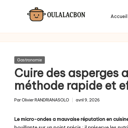
Skip
Accueil
to
content
Posted
Gastronomie
in
Cuire des asperges a
méthode rapide et e
Par
Olivier RANDRIANASOLO
avril 9, 2026
Posted
by
Le micro-ondes a mauvaise réputation en cuisin
bouillante sur un point précis : il préserve les n