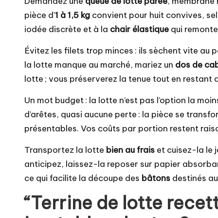
Demandez une
queue de lotte parée
, membrane re
pièce d’
1 à 1,5 kg
convient pour huit convives, selo
iodée discrète et à la
chair élastique
qui remonte 
Évitez les filets trop minces : ils sèchent vite a
la lotte manque au marché, mariez un
dos de cab
lotte ; vous préserverez la tenue tout en restant 
Un mot budget : la lotte n’est pas l’option la moi
d’arêtes, quasi aucune perte : la pièce se trans
présentables. Vos coûts par portion restent rai
Transportez la lotte
bien au frais
et cuisez-la le
anticipez, laissez-la reposer sur papier absorban
ce qui facilite la découpe des
bâtons
destinés au
“Terrine de lotte recet