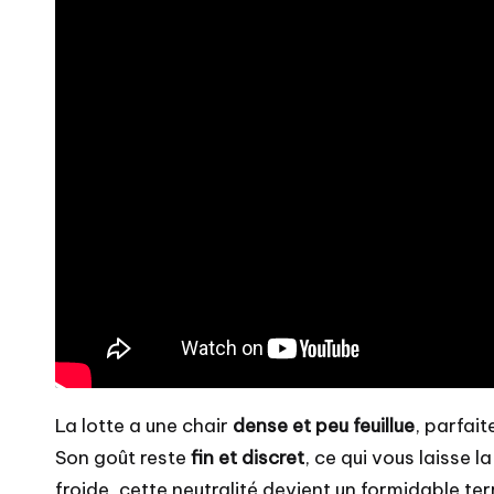
La lotte a une chair
dense et peu feuillue
, parfait
Son goût reste
fin et discret
, ce qui vous laisse l
froide, cette neutralité devient un formidable terr