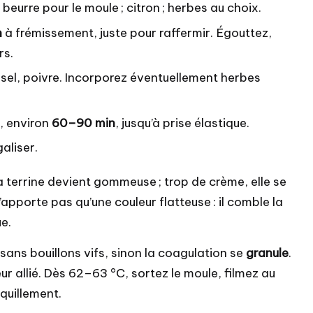
; beurre pour le moule ; citron ; herbes au choix.
n
à frémissement, juste pour raffermir. Égouttez,
rs.
 sel, poivre. Incorporez éventuellement herbes
, environ
60–90 min
, jusqu’à prise élastique.
aliser.
a terrine devient gommeuse ; trop de crème, elle se
’apporte pas qu’une couleur flatteuse : il comble la
e.
e sans bouillons vifs, sinon la coagulation se
granule
.
r allié. Dès 62–63 °C, sortez le moule, filmez au
quillement.