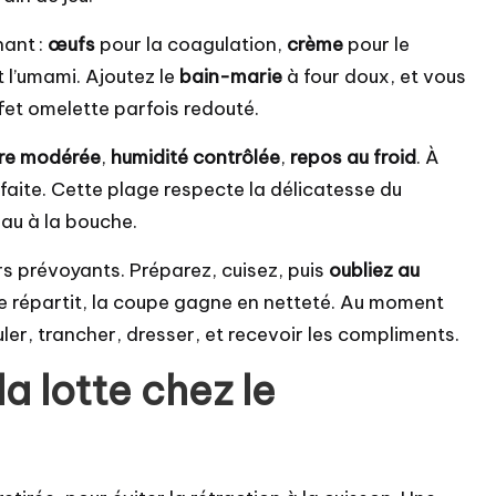
nant :
œufs
pour la coagulation,
crème
pour le
t l’umami. Ajoutez le
bain-marie
à four doux, et vous
ffet omelette parfois redouté.
re modérée
,
humidité contrôlée
,
repos au froid
. À
faite. Cette plage respecte la délicatesse du
eau à la bouche.
ers prévoyants. Préparez, cuisez, puis
oubliez au
 se répartit, la coupe gagne en netteté. Au moment
uler, trancher, dresser, et recevoir les compliments.
a lotte chez le