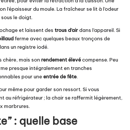
tirée, pour éviter la rétraction à la cuisson. Une
n l’épaisseur du moule. La fraîcheur se lit à l’odeur
sous le doigt.
u pochage et laissent des
trous d’air
dans l’appareil. Si
illaud
ferme avec quelques beaux tronçons de
dans un registre iodé.
ns chère, mais son
rendement élevé
compense. Peu
forme presque intégralement en tranches
sonnables pour une
entrée de fête
.
 jour même pour garder son ressort. Si vous
t au réfrigérateur ; la chair se raffermit légèrement,
x marbrures.
te” : quelle base