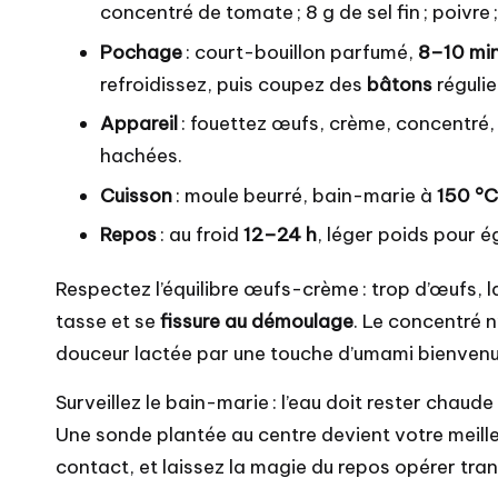
concentré de tomate ; 8 g de sel fin ; poivre 
Pochage
: court-bouillon parfumé,
8–10 mi
refroidissez, puis coupez des
bâtons
régulie
Appareil
: fouettez œufs, crème, concentré,
hachées.
Cuisson
: moule beurré, bain-marie à
150 °C
Repos
: au froid
12–24 h
, léger poids pour ég
Respectez l’équilibre œufs-crème : trop d’œufs, l
tasse et se
fissure au démoulage
. Le concentré n
douceur lactée par une touche d’umami bienvenu
Surveillez le bain-marie : l’eau doit rester chaud
Une sonde plantée au centre devient votre meilleu
contact, et laissez la magie du repos opérer tran