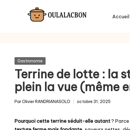
Skip
Accueil
to
content
Posted
Gastronomie
in
Terrine de lotte : la 
plein la vue (même 
Par
Olivier RANDRIANASOLO
octobre 31, 2025
Posted
by
Pourquoi cette terrine séduit-elle autant
? Parce 
texture ferme mais fondante
, saveurs nettes, d