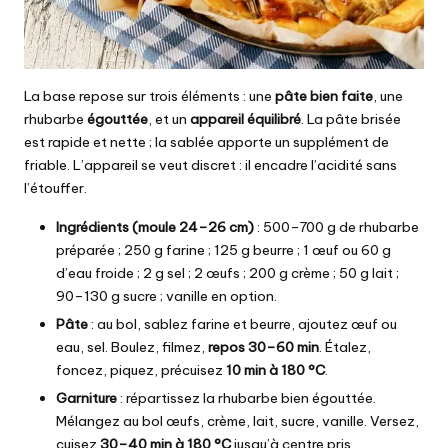
La base repose sur trois éléments : une
pâte bien faite
, une
rhubarbe
égouttée
, et un
appareil équilibré
. La pâte brisée
est rapide et nette ; la sablée apporte un supplément de
friable. L’appareil se veut discret : il encadre l’acidité sans
l’étouffer.
Ingrédients (moule 24–26 cm)
: 500–700 g de rhubarbe
préparée ; 250 g farine ; 125 g beurre ; 1 œuf ou 60 g
d’eau froide ; 2 g sel ; 2 œufs ; 200 g crème ; 50 g lait ;
90–130 g sucre ; vanille en option.
Pâte
: au bol, sablez farine et beurre, ajoutez œuf ou
eau, sel. Boulez, filmez,
repos 30–60 min
. Étalez,
foncez, piquez, précuisez
10 min à 180 °C
.
Garniture
: répartissez la rhubarbe bien égouttée.
Mélangez au bol œufs, crème, lait, sucre, vanille. Versez,
cuisez
30–40 min à 180 °C
jusqu’à centre pris.