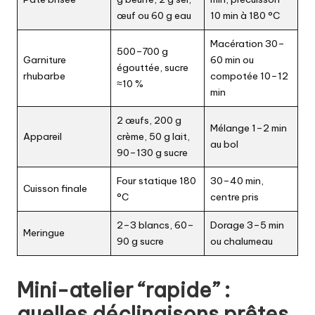
œuf ou 60 g eau
10 min à 180 °C
Macération 30–
500–700 g
Garniture
60 min ou
égouttée, sucre
rhubarbe
compotée 10–12
≈10 %
min
2 œufs, 200 g
Mélange 1–2 min
Appareil
crème, 50 g lait,
au bol
90–130 g sucre
Four statique 180
30–40 min,
Cuisson finale
°C
centre pris
2–3 blancs, 60–
Dorage 3–5 min
Meringue
90 g sucre
ou chalumeau
Mini-atelier “rapide” :
quelles déclinaisons prêtes