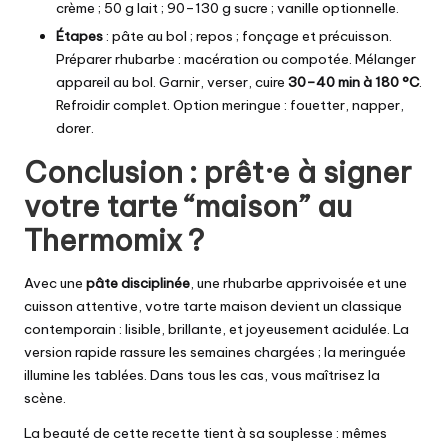
crème ; 50 g lait ; 90–130 g sucre ; vanille optionnelle.
Étapes
: pâte au bol ; repos ; fonçage et précuisson.
Préparer rhubarbe : macération ou compotée. Mélanger
appareil au bol. Garnir, verser, cuire
30–40 min à 180 °C
.
Refroidir complet. Option meringue : fouetter, napper,
dorer.
Conclusion : prêt·e à signer
votre tarte “maison” au
Thermomix ?
Avec une
pâte disciplinée
, une rhubarbe apprivoisée et une
cuisson attentive, votre
tarte maison
devient un classique
contemporain : lisible, brillante, et joyeusement acidulée. La
version rapide rassure les semaines chargées ; la meringuée
illumine les tablées. Dans tous les cas, vous maîtrisez la
scène.
La beauté de cette recette tient à sa souplesse : mêmes