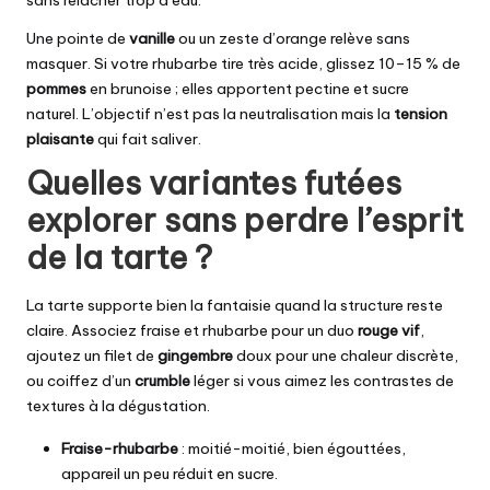
sans relâcher trop d’eau.
Une pointe de
vanille
ou un zeste d’orange relève sans
masquer. Si votre rhubarbe tire très acide, glissez 10–15 % de
pommes
en brunoise ; elles apportent pectine et sucre
naturel. L’objectif n’est pas la neutralisation mais la
tension
plaisante
qui fait saliver.
Quelles variantes futées
explorer sans perdre l’esprit
de la tarte ?
La tarte supporte bien la fantaisie quand la structure reste
claire. Associez fraise et rhubarbe pour un duo
rouge vif
,
ajoutez un filet de
gingembre
doux pour une chaleur discrète,
ou coiffez d’un
crumble
léger si vous aimez les contrastes de
textures à la dégustation.
Fraise-rhubarbe
: moitié-moitié, bien égouttées,
appareil un peu réduit en sucre.