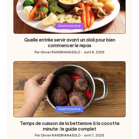
Posted
Gastronomie
in
Quelle entrée servir avant un aïoli pour bien
commencer le repas
Par
Olivier RANDRIANASOLO
avril 8, 2026
Posted
by
Posted
Gastronomie
in
Temps de cuisson de la betterave à la cocotte
minute : le guide complet
Par
Olivier RANDRIANASOLO
avril 7, 2026
Posted