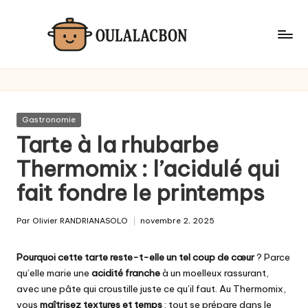
Skip
to
content
Posted
Gastronomie
in
Tarte à la rhubarbe
Thermomix : l’acidulé qui
fait fondre le printemps
Par
Olivier RANDRIANASOLO
novembre 2, 2025
Posted
by
Pourquoi cette tarte reste-t-elle un tel coup de cœur
? Parce
qu’elle marie une
acidité franche
à un moelleux rassurant,
avec une pâte qui croustille juste ce qu’il faut. Au Thermomix,
vous
maîtrisez textures et temps
: tout se prépare dans le