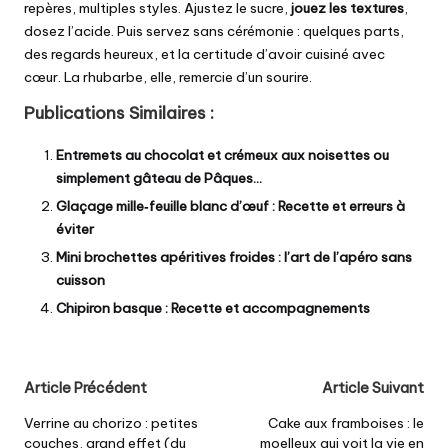
repères, multiples styles. Ajustez le sucre,
jouez les textures
,
dosez l’acide. Puis servez sans cérémonie : quelques parts,
des regards heureux, et la certitude d’avoir cuisiné avec
cœur. La rhubarbe, elle, remercie d’un sourire.
Publications Similaires :
Entremets au chocolat et crémeux aux noisettes ou
simplement gâteau de Pâques…
Glaçage mille‑feuille blanc d’œuf : Recette et erreurs à
éviter
Mini brochettes apéritives froides : l’art de l’apéro sans
cuisson
Chipiron basque : Recette et accompagnements
Post
Article Précédent
Article Suivant
navigation
Verrine au chorizo : petites
Cake aux framboises : le
couches, grand effet (du
moelleux qui voit la vie en