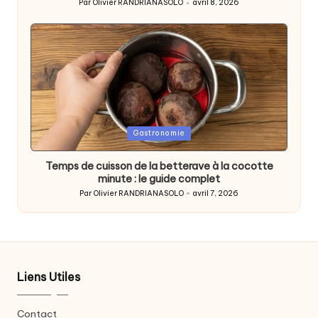
Par
Olivier RANDRIANASOLO
avril 8, 2026
Posted
by
Posted
Gastronomie
in
Temps de cuisson de la betterave à la cocotte
minute : le guide complet
Par
Olivier RANDRIANASOLO
avril 7, 2026
Posted
by
Liens Utiles
Contact