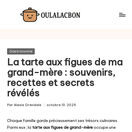
Skip
to
content
Posted
Gastronomie
in
La tarte aux figues de ma
grand-mère : souvenirs,
recettes et secrets
révélés
Par
Alexia Grendale
octobre 13, 2025
Posted
by
Chaque famille garde précieusement ses trésors culinaires.
Parmi eux, la
tarte aux figues de grand-mère
occupe une