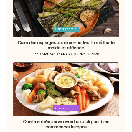
Posted
Gastronomie
in
Cuire des asperges au micro-ondes : la méthode
rapide et efficace
Par
Olivier RANDRIANASOLO
avril 9, 2026
Posted
by
Posted
Gastronomie
in
Quelle entrée servir avant un aïoli pour bien
commencer le repas