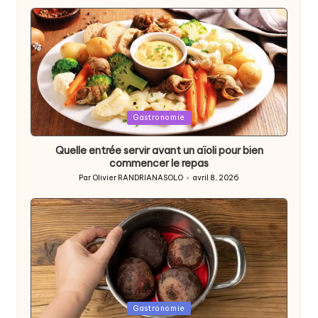
by
Posted
Gastronomie
in
Quelle entrée servir avant un aïoli pour bien
commencer le repas
Par
Olivier RANDRIANASOLO
avril 8, 2026
Posted
by
Posted
Gastronomie