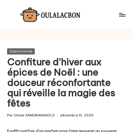
Skip
to
content
Posted
Gastronomie
in
Confiture d’hiver aux
épices de Noël : une
douceur réconfortante
qui réveille la magie des
fêtes
Par
Olivier RANDRIANASOLO
décembre 10, 2025
Posted
by
Il suffit parfois d’un parfum pour faire ressurgir un souvenir.