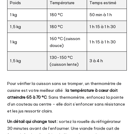
Poids
Température
Temps estimé
1 kg
180 °C
50 min à 1 h
1,5 kg
180 °C
1 h 15 à 1 h 30
160 °C (cuisson
1 kg
1 h 15 à 1 h 30
douce)
130-150 °C
1,5 kg
3 à 4 h
(cuisson lente)
Pour vérifier la cuisson sans se tromper, un thermomètre de
cuisine est votre meilleur allié :
la température à cœur doit
atteindre 65 à 70 °C
. Sans thermomètre, enfoncez la pointe
d’un couteau au centre – elle doit s’enfoncer sans résistance
et les jus ressortir clairs.
Un détail qui change tout :
sortez la rouelle du réfrigérateur
30 minutes avant de l’enfourner. Une viande froide cuit de