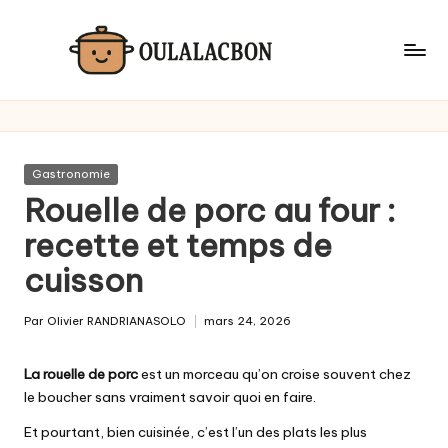
Skip
to
content
Posted
Gastronomie
in
Rouelle de porc au four :
recette et temps de
cuisson
Par
Olivier RANDRIANASOLO
mars 24, 2026
Posted
by
La rouelle de porc
est un morceau qu’on croise souvent chez
le boucher sans vraiment savoir quoi en faire.
Et pourtant, bien cuisinée, c’est l’un des plats les plus