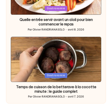
Posted
Gastronomie
in
Quelle entrée servir avant un aïoli pour bien
commencer le repas
Par
Olivier RANDRIANASOLO
avril 8, 2026
Posted
by
Posted
Gastronomie
in
Temps de cuisson de la betterave à la cocotte
minute : le guide complet
Par
Olivier RANDRIANASOLO
avril 7, 2026
Posted
by