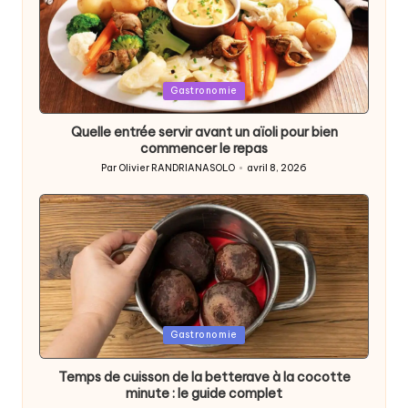
Posted
Gastronomie
in
Quelle entrée servir avant un aïoli pour bien
commencer le repas
Par
Olivier RANDRIANASOLO
avril 8, 2026
Posted
by
Posted
Gastronomie
in
Temps de cuisson de la betterave à la cocotte
minute : le guide complet