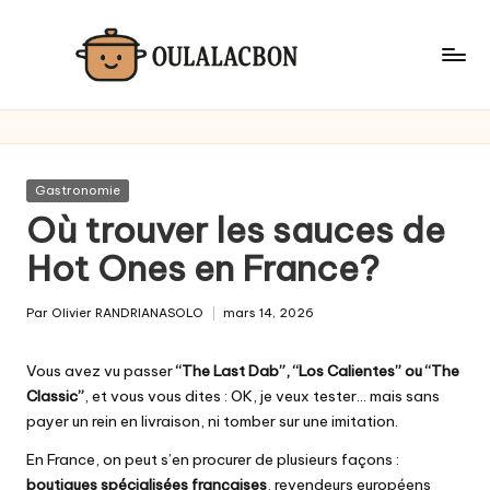
Skip
to
content
Posted
Gastronomie
in
Où trouver les sauces de
Hot Ones en France?
Par
Olivier RANDRIANASOLO
mars 14, 2026
Posted
by
Vous avez vu passer
“The Last Dab”, “Los Calientes” ou “The
Classic”
, et vous vous dites : OK, je veux tester… mais sans
payer un rein en livraison, ni tomber sur une imitation.
En France, on peut s’en procurer de plusieurs façons :
boutiques spécialisées françaises
, revendeurs européens