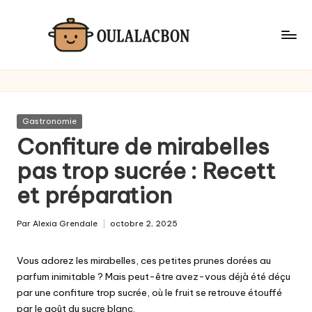
Skip
to
content
Posted
Gastronomie
in
Confiture de mirabelles
pas trop sucrée : Recett
et préparation
Par
Alexia Grendale
octobre 2, 2025
Posted
by
Vous adorez les mirabelles, ces petites prunes dorées au
parfum inimitable ? Mais peut-être avez-vous déjà été déçu
par une confiture trop sucrée, où le fruit se retrouve étouffé
par le goût du sucre blanc.