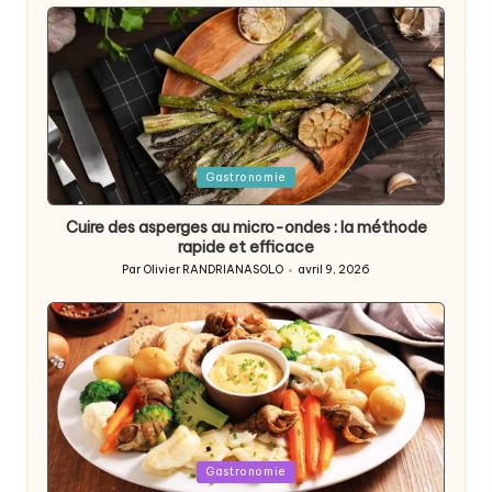
by
Posted
Gastronomie
in
Cuire des asperges au micro-ondes : la méthode
rapide et efficace
Par
Olivier RANDRIANASOLO
avril 9, 2026
Posted
by
Posted
Gastronomie
in