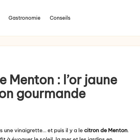
Gastronomie
Conseils
e Menton : l’or jaune
sion gourmande
une vinaigrette… et puis il y a le
citron de Menton
.
it à évoquer le soleil, la mer et les jardins en