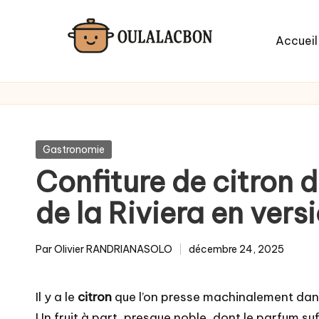
Skip
Accueil
to
content
Posted
Gastronomie
in
Confiture de citron d
de la Riviera en ver
Par
Olivier RANDRIANASOLO
décembre 24, 2025
Posted
by
Il y a le
citron
que l’on presse machinalement dans 
Un fruit à part, presque noble, dont le parfum suff