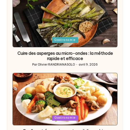
Posted
Gastronomie
in
Cuire des asperges au micro-ondes : la méthode
rapide et efficace
Par
Olivier RANDRIANASOLO
avril 9, 2026
Posted
by
Posted
Gastronomie
in