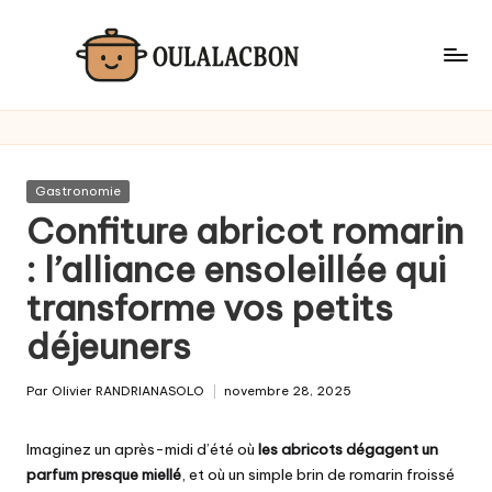
Skip
to
content
Posted
Gastronomie
in
Confiture abricot romarin
: l’alliance ensoleillée qui
transforme vos petits
déjeuners
Par
Olivier RANDRIANASOLO
novembre 28, 2025
Posted
by
Imaginez un après-midi d’été où
les abricots dégagent un
parfum presque miellé
, et où un simple brin de romarin froissé