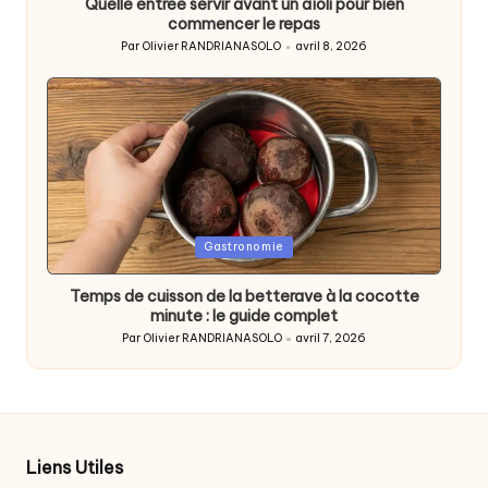
Quelle entrée servir avant un aïoli pour bien
commencer le repas
Par
Olivier RANDRIANASOLO
avril 8, 2026
Posted
by
Posted
Gastronomie
in
Temps de cuisson de la betterave à la cocotte
minute : le guide complet
Par
Olivier RANDRIANASOLO
avril 7, 2026
Posted
by
Liens Utiles