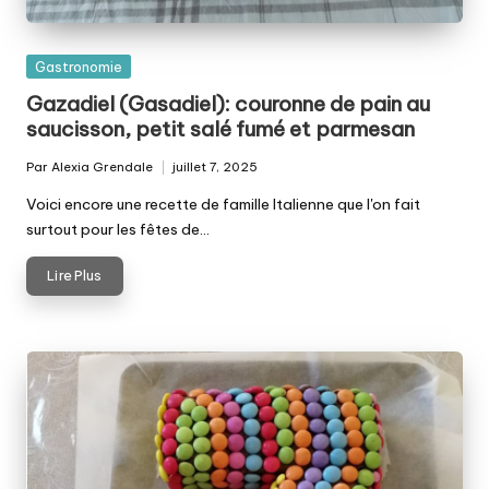
Posted
Gastronomie
in
Gazadiel (Gasadiel): couronne de pain au
saucisson, petit salé fumé et parmesan
Par
Alexia Grendale
juillet 7, 2025
Posted
by
Voici encore une recette de famille Italienne que l'on fait
surtout pour les fêtes de…
Lire Plus