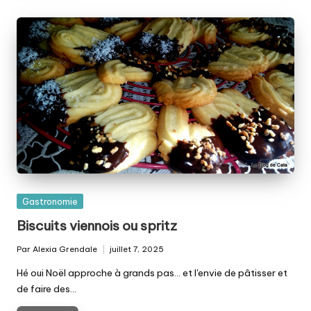
Posted
Gastronomie
in
Biscuits viennois ou spritz
Par
Alexia Grendale
juillet 7, 2025
Posted
by
Hé oui Noël approche à grands pas... et l'envie de pâtisser et
de faire des…