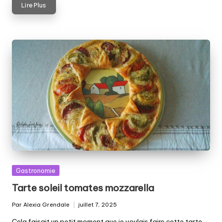
Lire Plus
Posted
Gastronomie
in
Tarte soleil tomates mozzarella
Par
Alexia Grendale
juillet 7, 2025
Posted
by
Cela faisait un petit moment que je voulais faire cette tarte