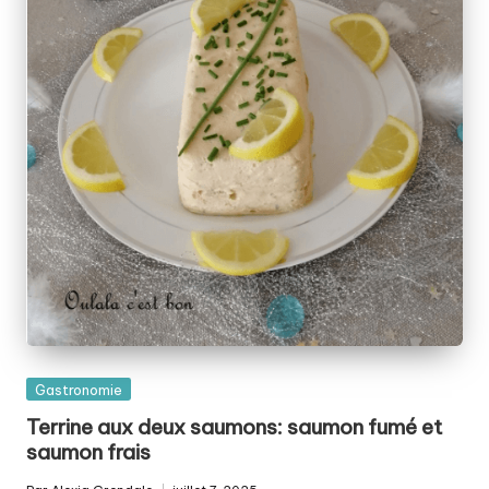
Posted
Gastronomie
in
Terrine aux deux saumons: saumon fumé et
saumon frais