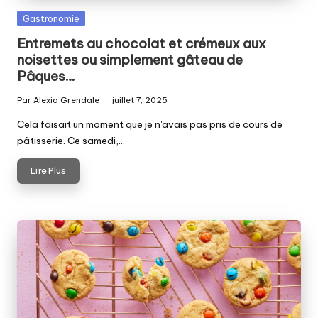
Posted
Gastronomie
in
Entremets au chocolat et crémeux aux
noisettes ou simplement gâteau de
Pâques…
Par
Alexia Grendale
juillet 7, 2025
Posted
by
Cela faisait un moment que je n'avais pas pris de cours de
pâtisserie. Ce samedi,…
Lire Plus