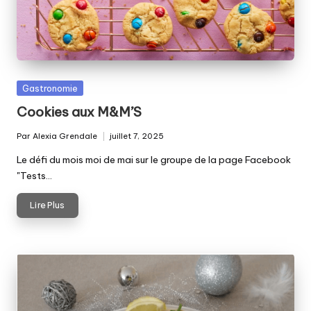
Posted
Gastronomie
in
Cookies aux M&M’S
Par
Alexia Grendale
juillet 7, 2025
Posted
by
Le défi du mois moi de mai sur le groupe de la page Facebook
"Tests…
Lire Plus