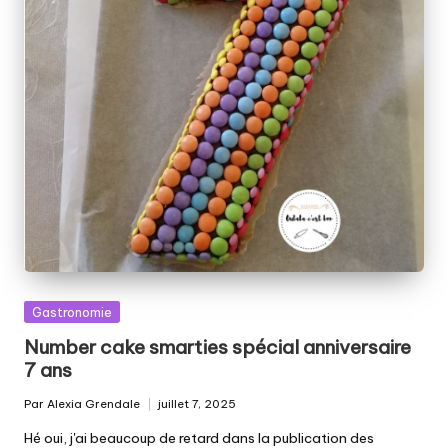
Posted
Gastronomie
in
Number cake smarties spécial anniversaire
7 ans
Par
Alexia Grendale
juillet 7, 2025
Posted
by
Hé oui, j'ai beaucoup de retard dans la publication des