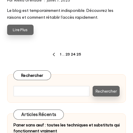
Par
Alexia Grendale
juillet 7, 2025
Posted
by
Le blog est temporairement indisponible. Découvrez les
raisons et comment rétablir l'accès rapidement.
Lire Plus
Pagination
1
…
23
24
25
PAGE
des
PRÉCÉDENTE
publications
Rechercher
Rechercher
Articles Récents
Paner sans œuf : toutes les techniques et substituts qui
fonctionnent vraiment