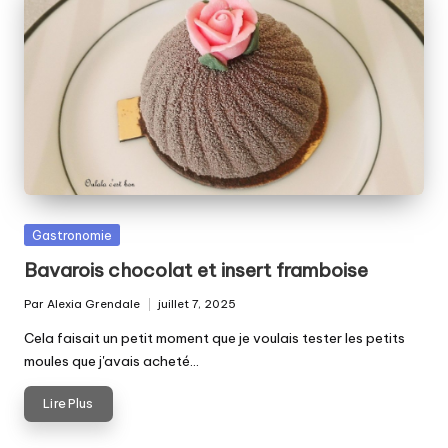
Posted
Gastronomie
in
Bavarois chocolat et insert framboise
Par
Alexia Grendale
juillet 7, 2025
Posted
by
Cela faisait un petit moment que je voulais tester les petits
moules que j'avais acheté…
Lire Plus