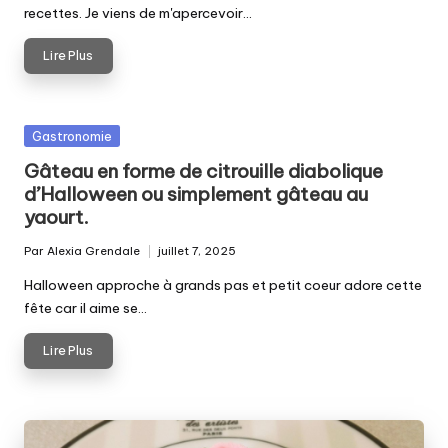
recettes. Je viens de m'apercevoir…
Lire Plus
Posted
Gastronomie
in
Gâteau en forme de citrouille diabolique
d’Halloween ou simplement gâteau au
yaourt.
Par
Alexia Grendale
juillet 7, 2025
Posted
by
Halloween approche à grands pas et petit coeur adore cette
fête car il aime se…
Lire Plus