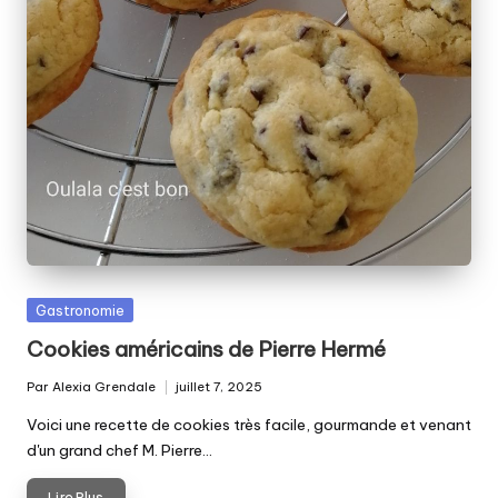
Posted
Gastronomie
in
Cookies américains de Pierre Hermé
Par
Alexia Grendale
juillet 7, 2025
Posted
by
Voici une recette de cookies très facile, gourmande et venant
d'un grand chef M. Pierre…
Lire Plus