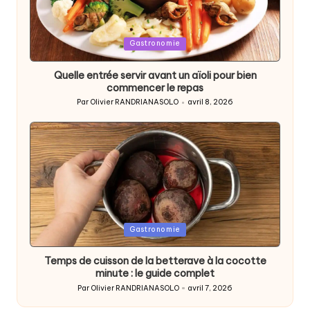
Posted
Gastronomie
in
Quelle entrée servir avant un aïoli pour bien
commencer le repas
Par
Olivier RANDRIANASOLO
avril 8, 2026
Posted
by
Posted
Gastronomie
in
Temps de cuisson de la betterave à la cocotte
minute : le guide complet
Par
Olivier RANDRIANASOLO
avril 7, 2026
Posted
by