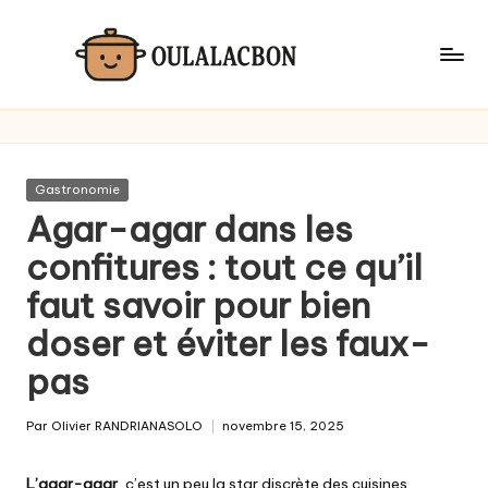
Skip
to
content
Posted
Gastronomie
in
Agar-agar dans les
confitures : tout ce qu’il
faut savoir pour bien
doser et éviter les faux-
pas
Par
Olivier RANDRIANASOLO
novembre 15, 2025
Posted
by
L’agar-agar
, c’est un peu la star discrète des cuisines